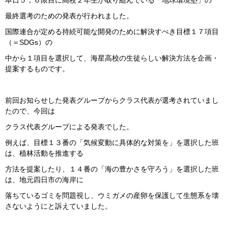
本日５，６限目に高校２年生が取り組んでいる「地球環境塾」の
最終選考のための発表が行われました。
国際連合が定める持続可能な開発のために解決すべき目標１７項目
（＝SDGs）の
中から１項目を選択して、海星高校の生徒らしい解決方法を企画・
提案するものです。
前回お知らせした発表グループからクラス代表が選考されていまし
たので、今回は
クラス代表グループによる発表でした。
例えば、目標１３番の「気候変動に具体的な対策を」を選択した班
は、植林活動を推進する
方法を提案したり、１４番の「海の豊かさを守ろう」を選択した班
は、地元四日市の海岸に
落ちているゴミを問題視し、ウミガメの産卵を保護して生態系を壊
さないようにと訴えていました。