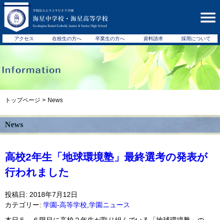
アクセス
在校生の方へ
卒業生の方へ
資料請求
採用について
トップページ
>
News
News
高校2年生「地球環境塾」最終選考の発表が
行われました
投稿日: 2018年7月12日
カテゴリー:
学園-高等学校
,
学園ニュース